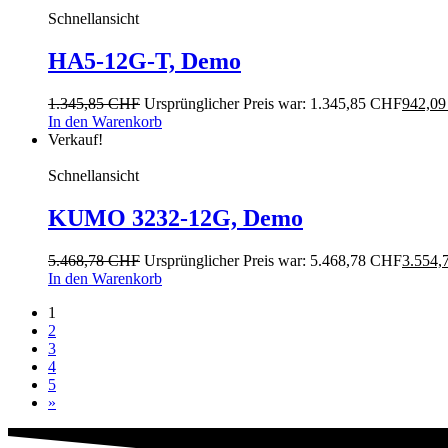
Schnellansicht
HA5-12G-T, Demo
1.345,85
CHF
Ursprünglicher Preis war: 1.345,85 CHF
942,0
In den Warenkorb
Verkauf!
Schnellansicht
KUMO 3232-12G, Demo
5.468,78
CHF
Ursprünglicher Preis war: 5.468,78 CHF
3.554,
In den Warenkorb
1
2
3
4
5
»