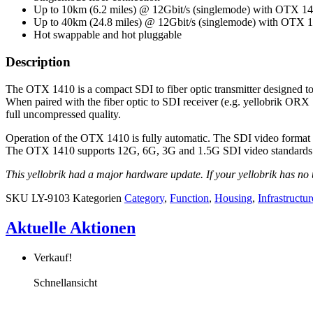
Up to 10km (6.2 miles) @ 12Gbit/s (singlemode) with OTX 1
Up to 40km (24.8 miles) @ 12Gbit/s (singlemode) with OTX 1
Hot swappable and hot pluggable
Description
The OTX 1410 is a compact SDI to fiber optic transmitter designed to 
When paired with the fiber optic to SDI receiver (e.g. yellobrik ORX
full uncompressed quality.
Operation of the OTX 1410 is fully automatic. The SDI video format is
The OTX 1410 supports 12G, 6G, 3G and 1.5G SDI video standards a
This yellobrik had a major hardware update. If your yellobrik has no us
SKU
LY-9103
Kategorien
Category
,
Function
,
Housing
,
Infrastructur
Aktuelle Aktionen
Verkauf!
Schnellansicht