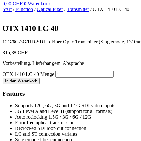
0,00
CHF
0
Warenkorb
Start
/
Function
/
Optical Fiber
/
Transmitter
/ OTX 1410 LC-40
OTX 1410 LC-40
12G/6G/3G/HD-SDI to Fiber Optic Transmitter (Singlemode, 1310n
816,38
CHF
Vorbestellung, Lieferbar gem. Absprache
OTX 1410 LC-40 Menge
In den Warenkorb
Features
Supports 12G, 6G, 3G and 1.5G SDI video inputs
3G Level A and Level B (support for all formats)
Auto reclocking 1.5G / 3G / 6G / 12G
Error free optical transmission
Reclocked SDI loop out connection
LC and ST connection variants
Singlemode fiber connection