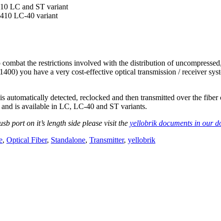
410 LC and ST variant
410 LC-40 variant
combat the restrictions involved with the distribution of uncompressed,
 1400) you have a very cost-effective optical transmission / receiver s
 automatically detected, reclocked and then transmitted over the fiber o
nd is available in LC, LC-40 and ST variants.
b port on it’s length side please visit the
yellobrik documents in our 
e
,
Optical Fiber
,
Standalone
,
Transmitter
,
yellobrik