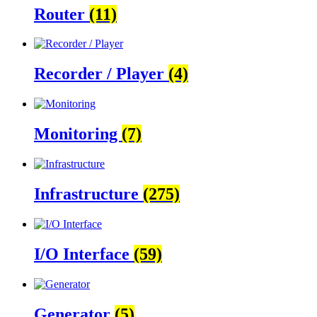
Router
(11)
Recorder / Player
(4)
Monitoring
(7)
Infrastructure
(275)
I/O Interface
(59)
Generator
(5)