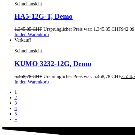
Schnellansicht
HA5-12G-T, Demo
1.345,85
CHF
Ursprünglicher Preis war: 1.345,85 CHF
942,0
In den Warenkorb
Verkauf!
Schnellansicht
KUMO 3232-12G, Demo
5.468,78
CHF
Ursprünglicher Preis war: 5.468,78 CHF
3.554,
In den Warenkorb
1
2
3
4
5
»