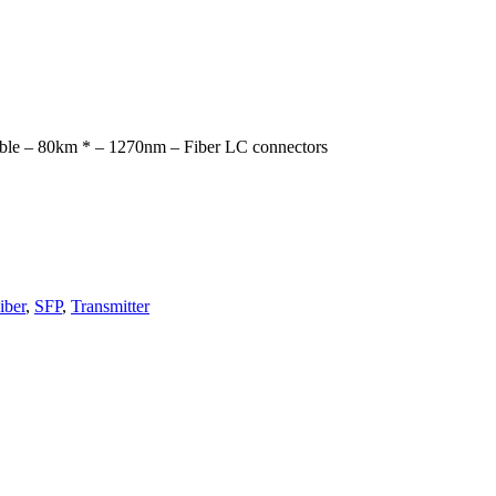
le – 80km * – 1270nm – Fiber LC connectors
iber
,
SFP
,
Transmitter