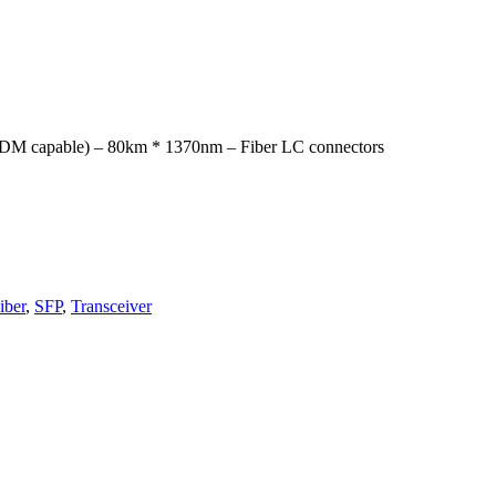
CWDM capable) – 80km * 1370nm – Fiber LC connectors
iber
,
SFP
,
Transceiver