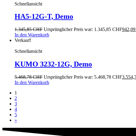
Schnellansicht
HA5-12G-T, Demo
1.345,85
CHF
Ursprünglicher Preis war: 1.345,85 CHF
942,0
In den Warenkorb
Verkauf!
Schnellansicht
KUMO 3232-12G, Demo
5.468,78
CHF
Ursprünglicher Preis war: 5.468,78 CHF
3.554,
In den Warenkorb
1
2
3
4
5
»