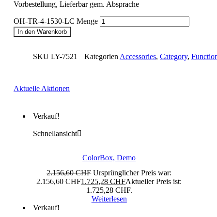
Vorbestellung, Lieferbar gem. Absprache
OH-TR-4-1530-LC Menge
In den Warenkorb
SKU
LY-7521
Kategorien
Accessories
,
Category
,
Functio
Aktuelle Aktionen
Verkauf!
Schnellansicht
ColorBox, Demo
2.156,60
CHF
Ursprünglicher Preis war:
2.156,60 CHF
1.725,28
CHF
Aktueller Preis ist:
1.725,28 CHF.
Weiterlesen
Verkauf!