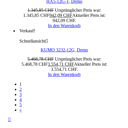
HA5-12G-T, Demo
1.345,85
CHF
Ursprünglicher Preis war:
1.345,85 CHF
942,09
CHF
Aktueller Preis ist:
942,09 CHF.
In den Warenkorb
Verkauf!
Schnellansicht
KUMO 3232-12G, Demo
5.468,78
CHF
Ursprünglicher Preis war:
5.468,78 CHF
3.554,71
CHF
Aktueller Preis ist:
3.554,71 CHF.
In den Warenkorb
1
2
3
4
5
»