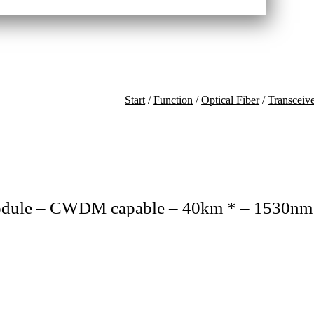
Start
/
Function
/
Optical Fiber
/
Transceiv
odule – CWDM capable – 40km * – 1530nm 