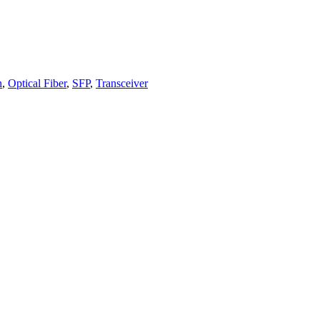
n
,
Optical Fiber
,
SFP
,
Transceiver