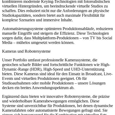
kombinieren modernste Keying-Technologien mit fotorealistischen
virtuellen Hintergründen, um beeindruckende virtuelle Studios zu
schaffen. Dies reduziert nicht nur die Anforderungen an physische
Studiokapazitäten, sondern bietet auch maximale Flexibilität für
komplexe Szenarien und immersive Inhalte.
Automatisierungssysteme optimieren Produktionsabläufe, reduzieren
manuelle Eingriffe und steigern die Effizienz. Diese Technologien
sorgen dafür, dass Multiplattform-Produktionen – von TV bis Social
Media – mühelos umgesetzt werden können.
Kameras und Robotersysteme
Unser Portfolio umfasst professionelle Kamerasysteme, die
gestochen scharfe Bilder und fortschrittliche Funktionen wie High-
Dynamic-Range (HDR), High-Speed und UHD-Unterstützung
bieten. Diese Kameras sind ideal für den Einsatz in Broadcast, Live-
Events und virtuellen Produktionen geeignet. Ob für
Studioaufnahmen oder mobile Produktionen – unsere Lösungen
decken ein breites Anwendungsspektrum ab.
Ergänzend dazu bieten wir innovative Robotersysteme, die präzise
und wiederholbare Kamerabewegungen ermöglichen. Diese
Systeme sind unverzichtbar für Produktionen, bei denen dynamische
Kamerafahrten oder automatisierte Bewegungen gefragt sind. Sie
eignen sich hervorragend für die Kombination mit virtuellen Sets